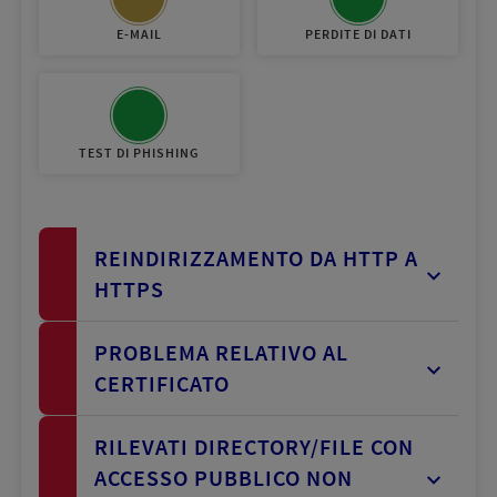
E-MAIL
PERDITE DI DATI
TEST DI PHISHING
REINDIRIZZAMENTO DA HTTP A
HTTPS
PROBLEMA RELATIVO AL
Descrizione
CERTIFICATO
Non avviene alcun trasferimento da una
trasmissione HTTP non criptata a una
RILEVATI DIRECTORY/FILE CON
Descrizione
trasmissione HTTPS criptata. Ciò implica che i
ACCESSO PUBBLICO NON
dati non sono protetti durante la trasmissione.